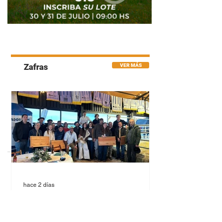
2
/
4
Zafras
VER MÁS