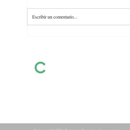
Escribir un comentario...
Angus con Legado presenta
su oferta en una transmisión
especial previa al remate
Información destacada sobre remates
por pantalla, ferias, equinos, zafras y
mucho más