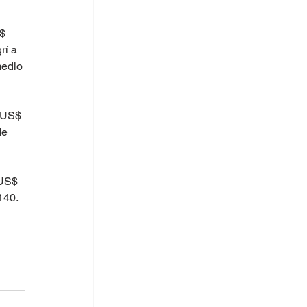
$ 
rí a 
edio 
 US$ 
de 
US$ 
140.