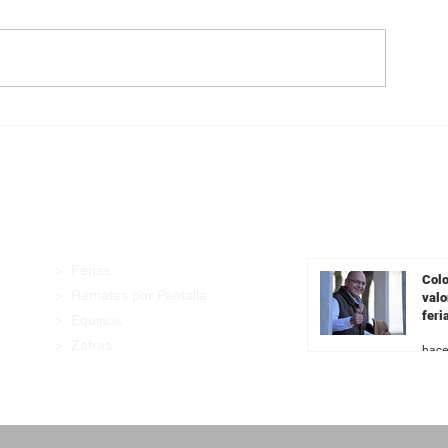
Pantalla Uruguay ofrece
Exitoso remate 
8.879 vacunos entre jueves y
colocando más d
viernes
oferta
Enlaces Rápidos
Últimas Noticia
> Ferias
Colo
> Remates por Pantalla
valo
feri
> Equinos
Fer
> Zafras
hace