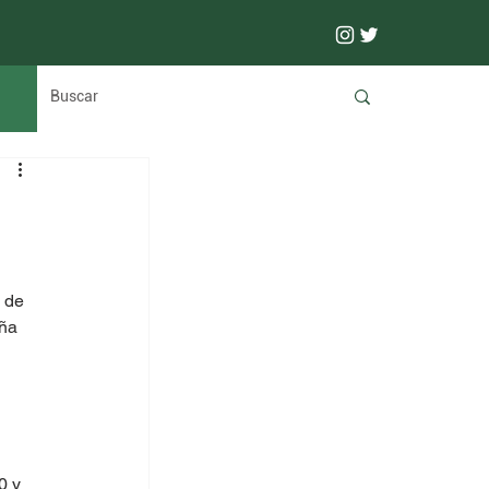
 de 
ña 
0 y 