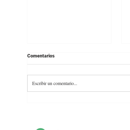
Comentarios
Escribir un comentario...
Angus con Legado presenta
su oferta en una transmisión
especial previa al remate