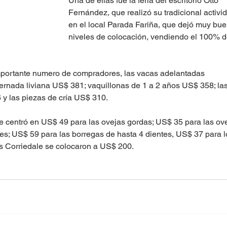
Una de ellas fue la feria del escritorio Otto 
Fernández, que realizó su tradicional activi
en el local Parada Fariña, que dejó muy bue
niveles de colocación, vendiendo el 100% de
mportante numero de compradores, las vacas adelantadas 
rnada liviana US$ 381; vaquillonas de 1 a 2 años US$ 358; las
 y las piezas de cría US$ 310.
se centró en US$ 49 para las ovejas gordas; US$ 35 para las ov
s; US$ 59 para las borregas de hasta 4 dientes, US$ 37 para l
ros Corriedale se colocaron a US$ 200.