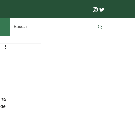
rta 
 de 