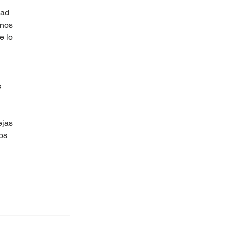
dad 
nos 
 lo 
 
ejas 
os 