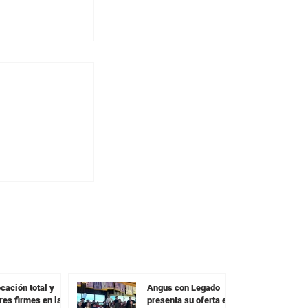
y colocó el
rta con una
en todas las
s
cación total y
Angus con Legado
res firmes en la
presenta su oferta en