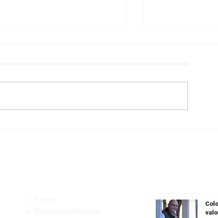
Angus con Legado presenta
Pantalla Urugua
su oferta en una transmisión
99,5% de la ofe
especial previa al remate
demanda firme 
categorías
Enlaces Rápidos
Últimas Noticia
> Ferias
Colo
> Remates por Pantalla
valo