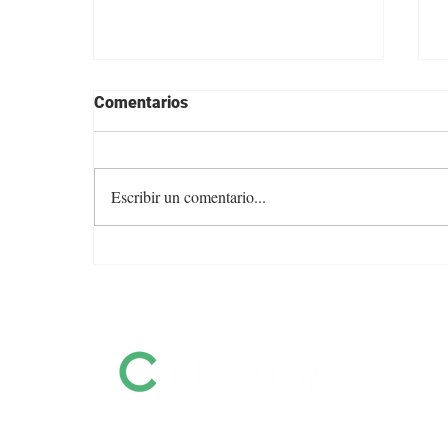
Comentarios
Escribir un comentario...
Colocación total y valores
firmes en la feria de Otto
Fernández
Información destacada sobre remates
por pantalla, ferias, equinos, zafras y