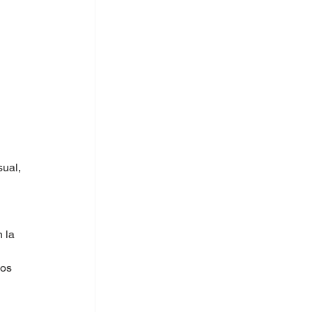
ual, 
 la 
os 