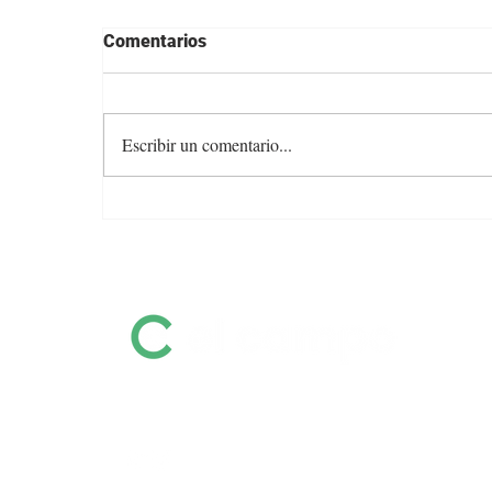
Comentarios
Escribir un comentario...
Angus con Legado presenta
su oferta en una transmisión
especial previa al remate
Información destacada sobre remates
por pantalla, ferias, equinos, zafras y
mucho más