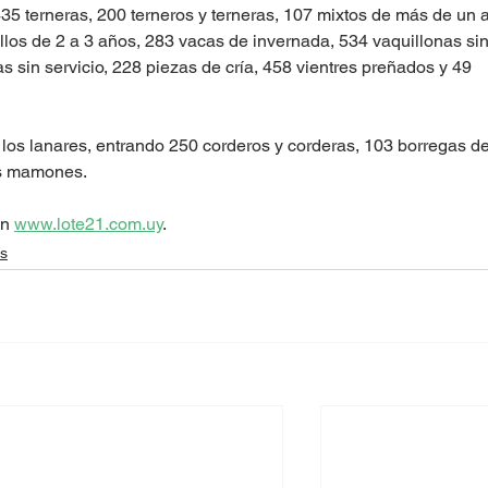
35 terneras, 200 terneros y terneras, 107 mixtos de más de un a
llos de 2 a 3 años, 283 vacas de invernada, 534 vaquillonas sin
as sin servicio, 228 piezas de cría, 458 vientres preñados y 49 
e los lanares, entrando 250 corderos y corderas, 103 borregas de
as mamones. 
n 
www.lote21.com.uy
. 
as