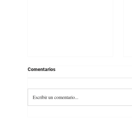
Comentarios
Escribir un comentario...
Colocación total y valores
firmes en la feria de Otto
Fernández