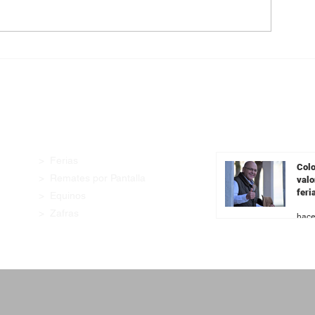
Angus con Legado presenta
Pantalla Urugua
su oferta en una transmisión
99,5% de la ofe
especial previa al remate
demanda firme 
categorías
Enlaces Rápidos
Últimas Noticia
> Ferias
Colo
> Remates por Pantalla
valo
feri
> Equinos
Fer
> Zafras
hace