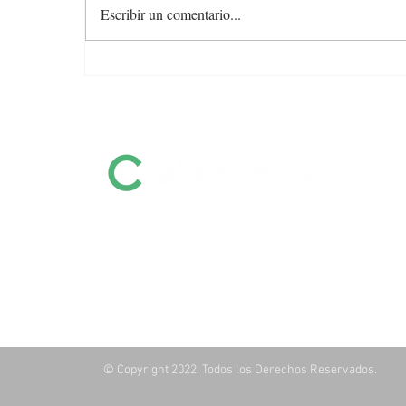
Escribir un comentario...
Colocación total y valores
firmes en la feria de Otto
Fernández
Información destacada sobre remates
por pantalla, ferias, equinos, zafras y
mucho más
© Copyright 2022. Todos los Derechos Reservados.