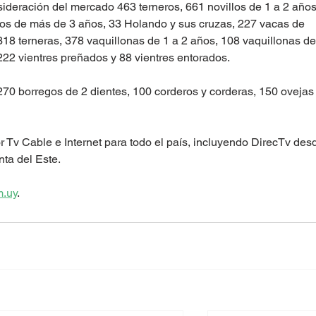
deración del mercado 463 terneros, 661 novillos de 1 a 2 años
llos de más de 3 años, 33 Holando y sus cruzas, 227 vacas de 
318 terneras, 378 vaquillonas de 1 a 2 años, 108 vaquillonas de
222 vientres preñados y 88 vientres entorados.
70 borregos de 2 dientes, 100 corderos y corderas, 150 ovejas
 Tv Cable e Internet para todo el país, incluyendo DirecTv desd
ta del Este. 
.uy
. 