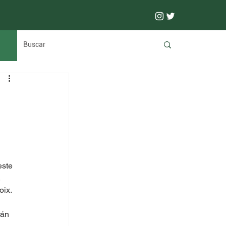
ste 
 
oix.
án 