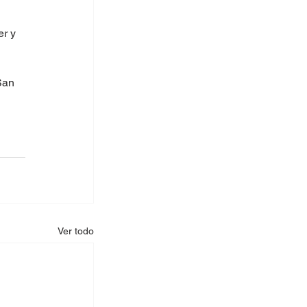
r y 
San 
Ver todo