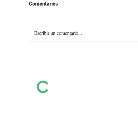
Comentarios
Escribir un comentario...
Angus con Legado presenta
su oferta en una transmisión
especial previa al remate
Información destacada sobre remates
por pantalla, ferias, equinos, zafras y
mucho más