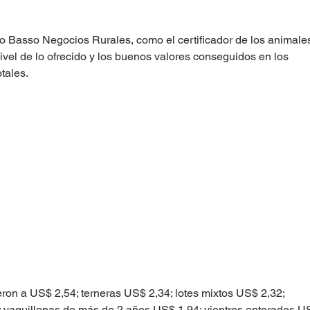
o Basso Negocios Rurales, como el certificador de los animale
vel de lo ofrecido y los buenos valores conseguidos en los 
tales.
eron a US$ 2,54; terneras US$ 2,34; lotes mixtos US$ 2,32; 
; vaquillonas de más de 2 años US$ 1,94; vientres entorados U