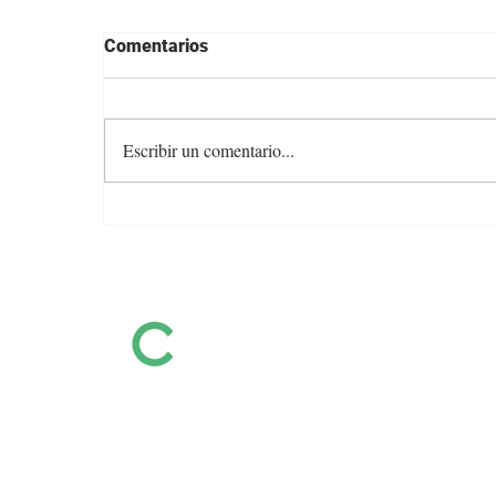
Comentarios
Escribir un comentario...
Angus con Legado presenta
su oferta en una transmisión
especial previa al remate
Información destacada sobre remates
por pantalla, ferias, equinos, zafras y
mucho más