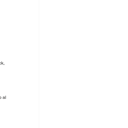
k,  
 al 