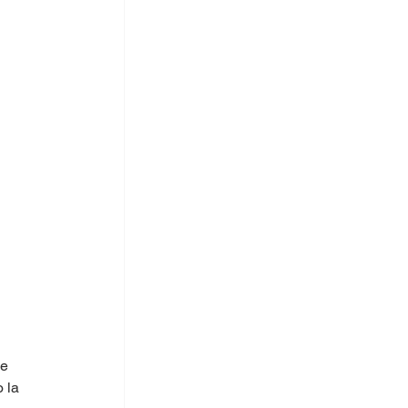
e 
 la 