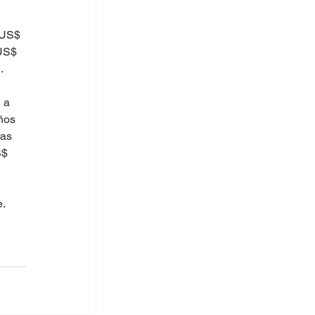
 US$ 
US$ 
.
 a 
ños 
as 
S$ 
. 