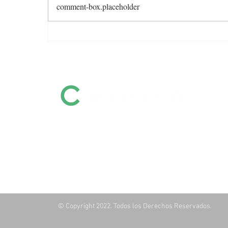
comment-box.placeholder
Colocación total y valores
firmes en la feria de Otto
Fernández
Información destacada sobre remates
por pantalla, ferias, equinos, zafras y
mucho más
© Copyright 2022. Todos los Derechos Reservados.