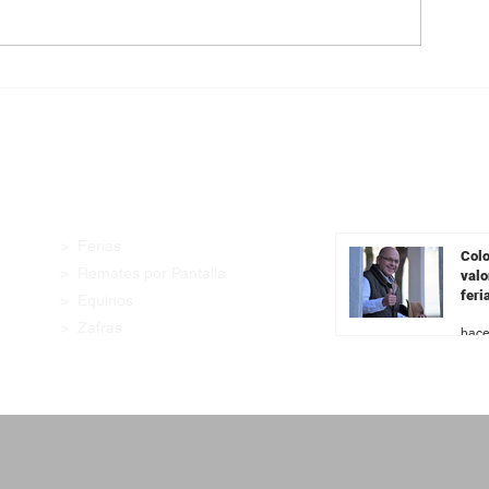
Angus con Legado presenta
Pantalla Urugua
su oferta en una transmisión
99,5% de la ofe
especial previa al remate
demanda firme 
categorías
Enlaces Rápidos
Últimas Noticia
> Ferias
Colo
> Remates por Pantalla
valo
feri
> Equinos
Fer
> Zafras
hace