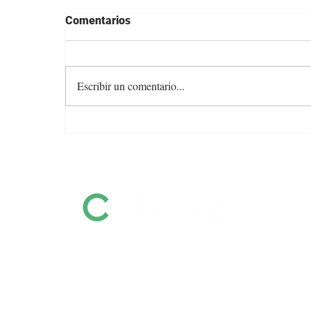
Comentarios
Escribir un comentario...
Angus con Legado presenta
su oferta en una transmisión
especial previa al remate
Información destacada sobre remates
por pantalla, ferias, equinos, zafras y
mucho más