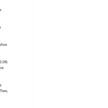
e 
s 
años 
2,08; 
os 
s 
Tres, 