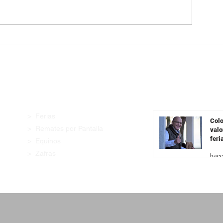
Angus con Legado presenta
Pantalla Urugua
su oferta en una transmisión
99,5% de la ofe
especial previa al remate
demanda firme 
categorías
Enlaces Rápidos
Últimas Noticia
> Ferias
Colo
> Remates por Pantalla
valo
feri
> Equinos
Fer
> Zafras
hace