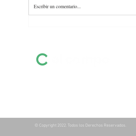
Escribir un comentario...
Colocación total y valores
firmes en la feria de Otto
Fernández
Información destacada sobre remates
por pantalla, ferias, equinos, zafras y
mucho más
© Copyright 2022. Todos los Derechos Reservados.