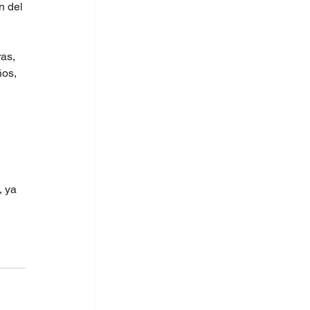
 del 
as, 
ños, 
, ya 