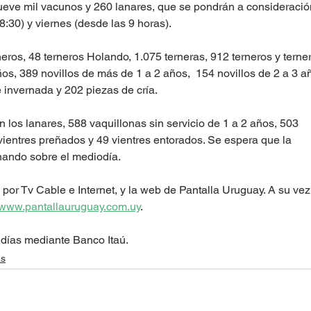
eve mil vacunos y 260 lanares, que se pondrán a consideración
:30) y viernes (desde las 9 horas).
neros, 48 terneros Holando, 1.075 terneras, 912 terneros y terner
ños, 389 novillos de más de 1 a 2 años,  154 novillos de 2 a 3 a
 invernada y 202 piezas de cría.
n los lanares, 588 vaquillonas sin servicio de 1 a 2 años, 503 
ientres preñados y 49 vientres entorados. Se espera que la 
nando sobre el mediodía. 
 por Tv Cable e Internet, y la web de Pantalla Uruguay. A su vez
www.pantallauruguay.com.uy
. 
días mediante Banco Itaú. 
as