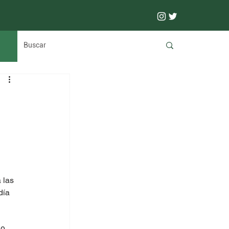
 las 
día 