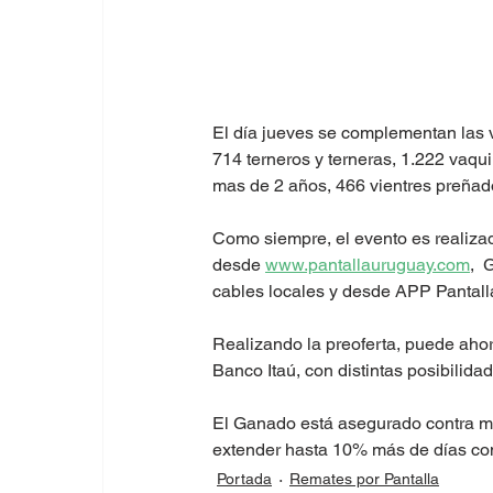
El día jueves se complementan las v
714 terneros y terneras, 1.222 vaqui
mas de 2 años, 466 vientres preñado
Como siempre, el evento es realiza
desde 
www.pantallauruguay.com
,
  
cables locales y desde APP Pantall
Realizando la preoferta, puede ahorr
Banco Itaú, con distintas posibilida
El Ganado está asegurado contra mu
extender hasta 10% más de días con
Portada
Remates por Pantalla