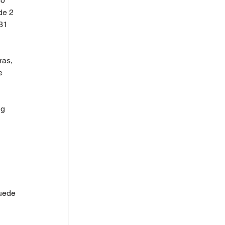
40 
de 2 
31 
ras, 
e 
g 
uede 