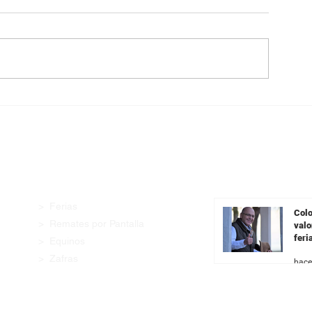
Angus con Legado presenta
Pantalla Urugua
su oferta en una transmisión
99,5% de la ofe
especial previa al remate
demanda firme 
categorías
Enlaces Rápidos
Últimas Noticia
> Ferias
Colo
> Remates por Pantalla
valo
feri
> Equinos
Fer
> Zafras
hace