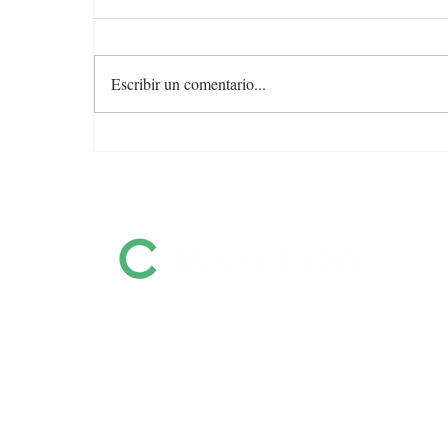
Escribir un comentario...
Colocación total y valores
firmes en la feria de Otto
Fernández
Información destacada sobre remates
por pantalla, ferias, equinos, zafras y
mucho más