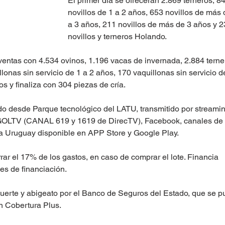
El primer día se ofrecerán 2.869 terneros, 8
novillos de 1 a 2 años, 653 novillos de más 
a 3 años, 211 novillos de más de 3 años y 2
novillos y terneros Holando.
entas con 4.534 ovinos, 1.196 vacas de invernada, 2.884 terne
llonas sin servicio de 1 a 2 años, 170 vaquillonas sin servicio d
s y finaliza con 304 piezas de cría.
do desde Parque tecnológico del LATU, transmitido por streamin
GOLTV (CANAL 619 y 1619 de DirecTV), Facebook, canales de 
a Uruguay disponible en APP Store y Google Play. 
ar el 17% de los gastos, en caso de comprar el lote. Financia 
des de financiación.
erte y abigeato por el Banco de Seguros del Estado, que se p
 Cobertura Plus. 