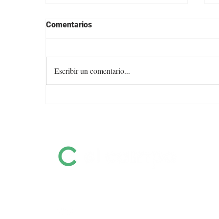
Comentarios
Escribir un comentario...
Colocación total y valores
firmes en la feria de Otto
Fernández
Información destacada sobre remates
por pantalla, ferias, equinos, zafras y
mucho más