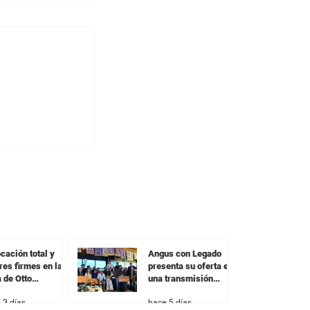
y colocó el
rta con una
en todas las
s
cación total y
Angus con Legado
res firmes en la
presenta su oferta en
a de Otto
una transmisión
nández
especial previa al
 3 días
hace 5 días
remate