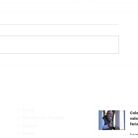
Angus con Legado presenta
Pantalla Urugua
su oferta en una transmisión
99,5% de la ofe
especial previa al remate
demanda firme 
categorías
Enlaces Rápidos
Últimas Noticia
> Ferias
Colo
> Remates por Pantalla
valo
feri
> Equinos
Fer
> Zafras
hace