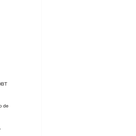
OBT 
o de 
.