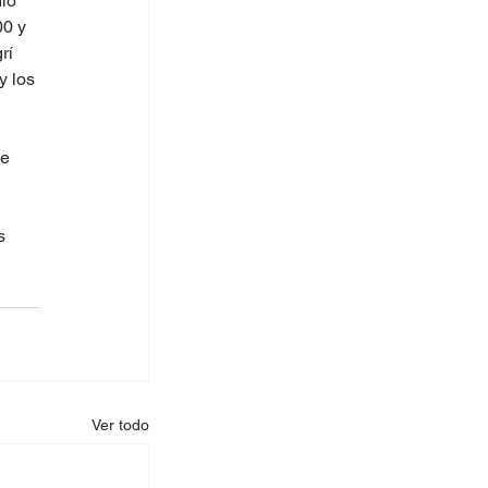
io 
0 y 
rí 
 los 
e 
s 
Ver todo