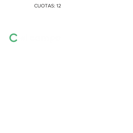
CUOTAS: 12
Información destacada sobre remates por
pantalla, ferias, equinos, zafras y mucho
más
Últimas Noticias
Colocación total y
valores firmes en la
feria de Otto
Fernández
hace 2 horas