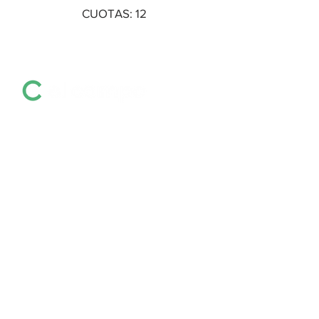
CUOTAS: 12
Información destacada sobre remates por
pantalla, ferias, equinos, zafras y mucho
más
Últimas Noticias
Colocación total y
valores firmes en la
feria de Otto
Fernández
hace 17 horas