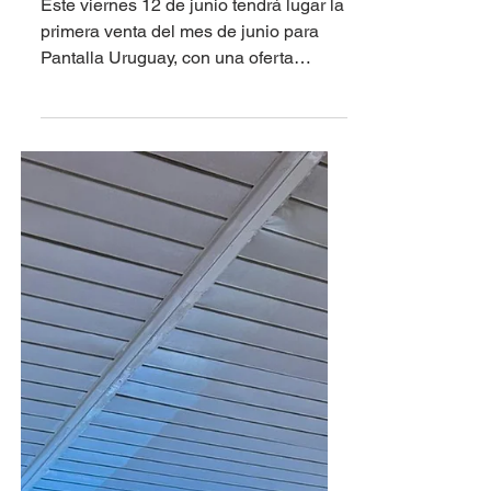
Este viernes remata
Pantalla Uruguay: "Todo
Ganado"
Este viernes 12 de junio tendrá lugar la
primera venta del mes de junio para
Pantalla Uruguay, con una oferta
cercana a las 6 mil cabezas, en todas
las categorías y todo el país. En esta
jornada se ofrecerán 1.570 terneros,
1.197 terneras, 355 terneros y terneras,
283 novillos de 1 a 2 años, 100 novillos
de 2 a 3 años, 896 vacas de invernada,
104 piezas de cría, 428 vaquillonas sin
servicio de 1 a 2 años y cierra con 386
vientres preñados. Transmite en vivo
Canal Rural 195 de