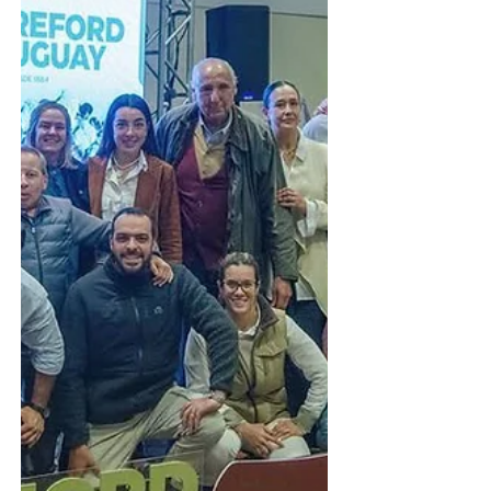
adelante desde el Hotel Cottage, con
transmisión por Campo TV, streaming y
la web del consorcio. La actividad
contará nuevamente con el respaldo
financiero del Banco República,
ofreciendo 180 días libres de intereses
para todas las categorías, con crédito
aprobado, además de herramientas
adicion