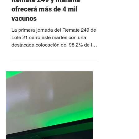
9 jun
Lote 21 colocó el 98,2% en
la primera jornada del
Remate 249 y mañana
ofrecerá más de 4 mil
vacunos
La primera jornada del Remate 249 de
Lote 21 cerró este martes con una
destacada colocación del 98,2% de la
oferta, confirmando la firmeza del
mercado para las diferentes categorías
de reposición. La actividad se
desarrolló desde las instalaciones de
Vía Disegno, donde este miércoles