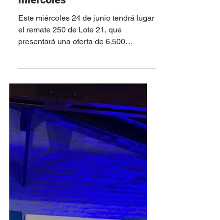
Lote 21 remata más de
6.500 vacunos este
miércoles
Este miércoles 24 de junio tendrá lugar
el remate 250 de Lote 21, que
presentará una oferta de 6.500
vacunos en todas las categorías. La
actividad dará inicio a las 8.30 horas,
desde Vía Disegno en Montevideo,
dónde se ofrecerán 650 terneros, 97
enteros de más de un año, 430 novillos
de 1 a 2 años, 144 novillos de 2 a 3
años, 381 novillos de más de 3 años,
1.299 vacas de invernada, 696
terneras, 497 terneros y terneras, 880
vaquillonas de 1 a 2 años, 61 piezas
de cría, 554 vi