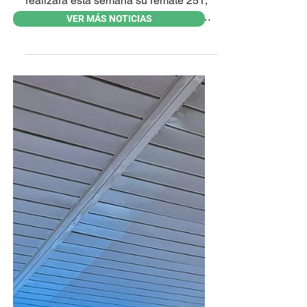
El consorcio de rematadores Lote 21
VER MÁS NOTICIAS
realizará esta semana su remate 251,
con una oferta compuesta por 7.500
vacunos y 1.300 lanares, desde Vía
Disegno, en Montevideo. La actividad
iniciará el día miércoles, con la venta
de 1.760 terneros, 91 enteros de más
de un año, 405 novillos de 1 a 2 años,
242 novillos de 2 a 3 años, 40 novillos
de más de 3 años, 81 Holando y
cruzas, 605 vacas de invernada y
finaliza con 624 terneros y terneras. El
día jueves se comercializarán 592
terne