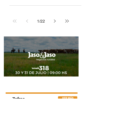
Firmeza y valores
destacados en Curticeiras:
la Nacional Hereford cerró
con 100% de ventas
La Expo Nacional Hereford realizada
en Curticeiras, departamento de
Rivera, volvió a mostrar el gran
momento que atraviesa la ganadería
de reposición y los vientres de calidad,
con un mercado sumamente dinámico
y colocación total en el remate
1
/
22
realizado por Escritorio Dutra,
Zambrano & Cía. y Valdez & Cía. La
actividad, desarrollada los días 15 y 16
de mayo, dejó valores destacados tanto
en animales PI como en categorías
comerciales, reflejando el interés de