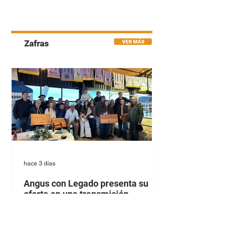
las principales razas carniceras de
Uruguay. Sello Angus: lotes con 75% o
más animales AA, RA. Sello Hereford:
lotes con 75% o más animales HE.
Ambos sellos: lotes con animales AA,
RA y HE sin un 75% de
preponderancia de nin
Zafras
VER MÁS