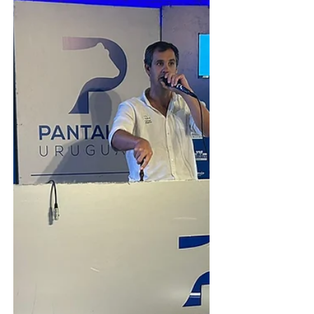
Parada Fariña. Se ofrecerán en primera
instancia un total de 700 terneros en el
remate "Parada del Ternero" que
comenzará a las 15 horas puntual. Una
vez finalizado este evento comenzará
la feria mensual, con una oferta de
1.200 lanares, 200 vacunos y 20
yeguarizos. Se destacan 600 ovejas de
invernada y nuevas, 600 capones y
borregos, 70 novillos y terneros, 80
vacas y v