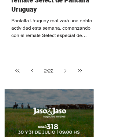
13 abr
Este miércoles vuelve el
remate Select de Pantalla
Uruguay
Pantalla Uruguay realizará una doble
actividad esta semana, comenzando
con el remate Select especial de
terneros, que será este miércoles a la
hora 9 puntual. Se ofrecerán 4.192
terneros, 1.361 terneras y 377 terneros
y terneras. Ganados 100% sellados, de
2
/
22