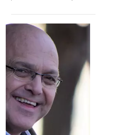
ternera se vendió en US$
4.800
En el marco del evento Vientres Pro, la
Sociedad Agropecuaria de Rocha,
junto a la firma Birriel Hnos. y
Asociados, llevó adelante una
destacada venta que reflejó el buen
momento de la reposición y,
particularmente, del mercado de
vientres de calidad. Con una oferta
variada y de muy buen nivel, el
escritorio concretó colocaciones ágiles,
con valores firmes tanto en categorías
generales como en genética superior,
evidenciando el interés sostenido de
los compradores por asegur