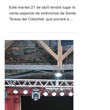
Escritorio Dutra ofrece
embriones Gardiner este
martes en formato virtual
Este martes 21 de abril tendrá lugar la
venta especial de embriones de Santa
Teresa del Cebollatí, que pondrá a
consideraciónn del mercado 15
embriones, en una venta de excepción.
Además se ofrece genética a la carta.
En este sentido, se ofrecerá toda esa
genética que tiene como resultadoo
mayor calidad de carne, peso de
carcasa y marbling. Se ofrecen 6
meses libres, 6% de descuento por
pago al contado, 3% de descuento por
la compra de 2 paquetes o más, 2% de