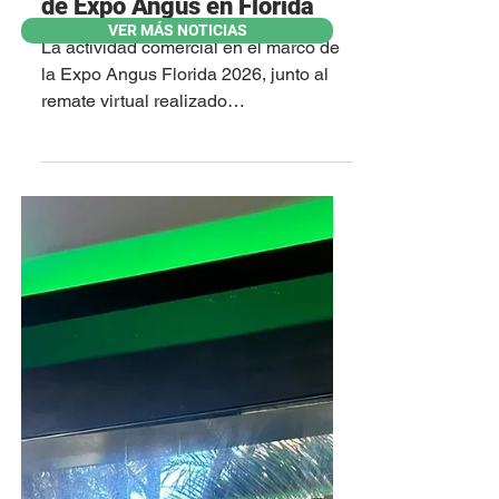
Exitosas ventas en el marco
VER MÁS NOTICIAS
de Expo Angus en Florida
La actividad comercial en el marco de
la Expo Angus Florida 2026, junto al
remate virtual realizado
posteriormente, confirmó un mercado
firme para la genética Angus, con
buenos niveles de colocación y valores
sostenidos en prácticamente todas las
categorías. En la venta enmarcada en
Expo Angus Florida, a cargo de
Zambrano y Cía., se comercializaron
272 animales, con un promedio
general de US$ 1.436, máximos de
US$ 2.760 y mínimos de US$ 600.
Dentro de los vientres pedigree, l