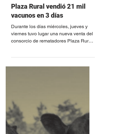
27 abr
Plaza Rural vendió 21 mil
vacunos en 3 días
Durante los días miércoles, jueves y
viernes tuvo lugar una nueva venta del
consorcio de rematadores Plaza Rural.
Los terneros fueron nuevamente el
destaque del remate, con una
colocación prácticamente total
(98,06%) y un promedio de US$ 4,13
por kg, alcanzando máximos de hasta
US$ 5,00. En valores al bulto,
promediaron US$ 755,24. En novillos,
los de 1 a 2 años hicieron US$ 3,38,
los de 2 a 3 años US$ 3,16, y los